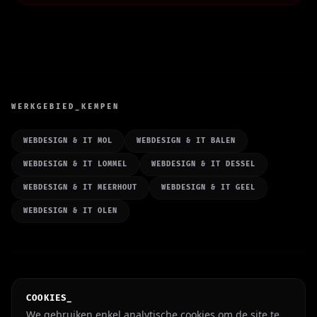
WERKGEBIED_KEMPEN
WEBDESIGN & IT MOL
WEBDESIGN & IT BALEN
WEBDESIGN & IT LOMMEL
WEBDESIGN & IT DESSEL
WEBDESIGN & IT MEERHOUT
WEBDESIGN & IT GEEL
WEBDESIGN & IT OLEN
CYBER
NINJA
V3.0.0 (ASTRO)
COOKIES_
© 2026 JUNO Z&B. ALL SYSTEMS OPERATIONAL.
Shopify® · Webflow® · Wix® Partner. Merknamen zijn eigendom van hun
We gebruiken enkel analytische cookies om de site te