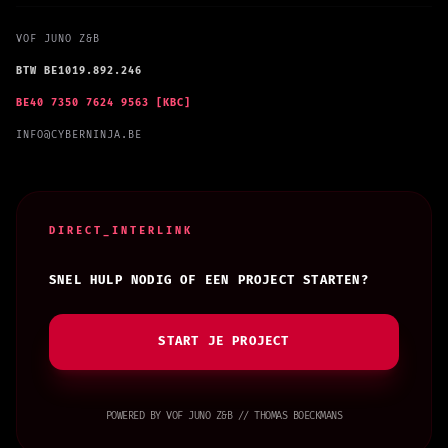
VOF JUNO Z&B
BTW BE1019.892.246
BE40 7350 7624 9563 [KBC]
INFO@CYBERNINJA.BE
DIRECT_INTERLINK
SNEL HULP NODIG OF EEN PROJECT STARTEN?
START JE PROJECT
POWERED BY VOF JUNO Z&B // THOMAS BOECKMANS