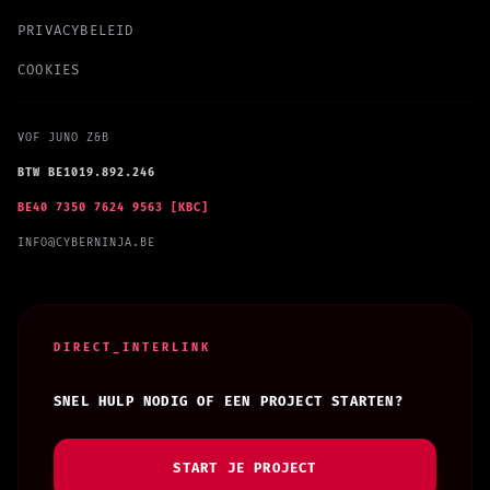
PRIVACYBELEID
COOKIES
VOF JUNO Z&B
BTW BE1019.892.246
BE40 7350 7624 9563 [KBC]
INFO@CYBERNINJA.BE
DIRECT_INTERLINK
SNEL HULP NODIG OF EEN PROJECT STARTEN?
START JE PROJECT