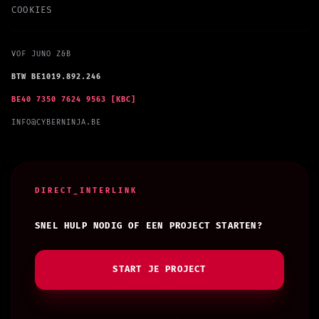
COOKIES
VOF JUNO Z&B
BTW BE1019.892.246
BE40 7350 7624 9563 [KBC]
INFO@CYBERNINJA.BE
DIRECT_INTERLINK
SNEL HULP NODIG OF EEN PROJECT STARTEN?
START JE PROJECT