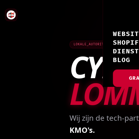
WEBSIT
SHOPIF
LOKALE_AUTORITEIT // LOMMEL
CYBE
DIENST
BLOG
LOM
GR
Wij zijn de tech-par
KMO's.