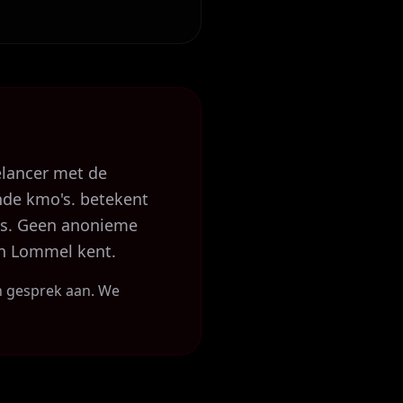
elancer met de
ende kmo's. betekent
ies. Geen anonieme
in Lommel kent.
n gesprek aan. We