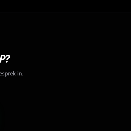
P?
esprek in.