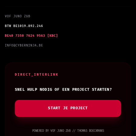
VOF JUNO Z&B
BTW BE1019.892.246
BE40 7350 7624 9563 [KBC]
INFO@CYBERNINJA.BE
DIRECT_INTERLINK
SNEL HULP NODIG OF EEN PROJECT STARTEN?
START JE PROJECT
POWERED BY VOF JUNO Z&B // THOMAS BOECKMANS