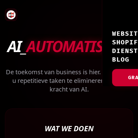
WEBSIT
AI_
AUTOMATISATIE
SHOPIF
DIENST
BLOG
De toekomst van business is hier. Wij helpen
GR
u repetitieve taken te elimineren met de
kracht van AI.
WAT WE DOEN