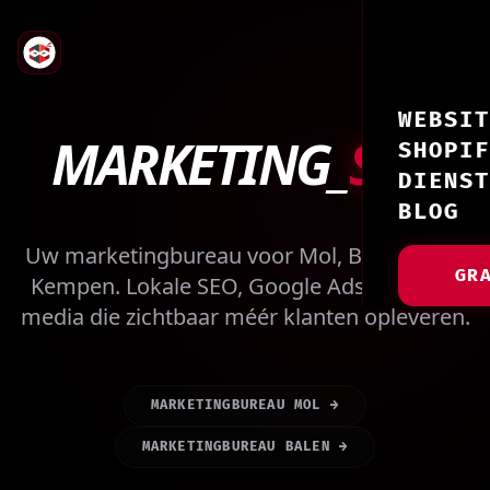
WEBSIT
MARKETING_
SEO
SHOPIF
DIENST
BLOG
Uw marketingbureau voor Mol, Balen en de
GR
Kempen. Lokale SEO, Google Ads en social
media die zichtbaar méér klanten opleveren.
MARKETINGBUREAU MOL →
MARKETINGBUREAU BALEN →