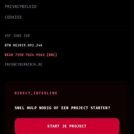
PRIVACYBELEID
COOKIES
VOF JUNO Z&B
BTW BE1019.892.246
BE40 7350 7624 9563 [KBC]
INFO@CYBERNINJA.BE
DIRECT_INTERLINK
SNEL HULP NODIG OF EEN PROJECT STARTEN?
START JE PROJECT