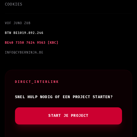
COOKIES
VOF JUNO Z&B
BTW BE1019.892.246
BE40 7350 7624 9563 [KBC]
INFO@CYBERNINJA.BE
DIRECT_INTERLINK
SNEL HULP NODIG OF EEN PROJECT STARTEN?
START JE PROJECT