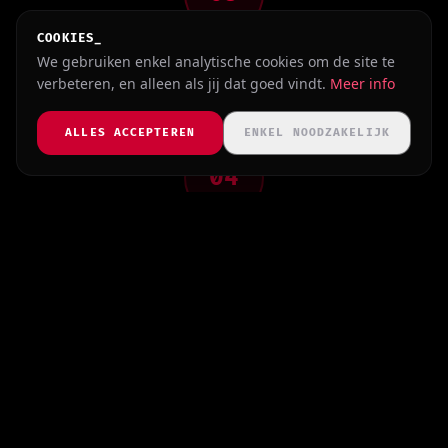
COOKIES_
TESTEN & VERFIJNEN
We gebruiken enkel analytische cookies om de site te
We testen uitgebreid op snelheid, mobiel en conversie. Jij
verbeteren, en alleen als jij dat goed vindt.
Meer info
reviewt en geeft feedback.
ALLES ACCEPTEREN
ENKEL NOODZAKELIJK
04
LIVE & NAZORG
Je shop gaat live. We geven uitleg, zorgen voor overdracht en
blijven bereikbaar.