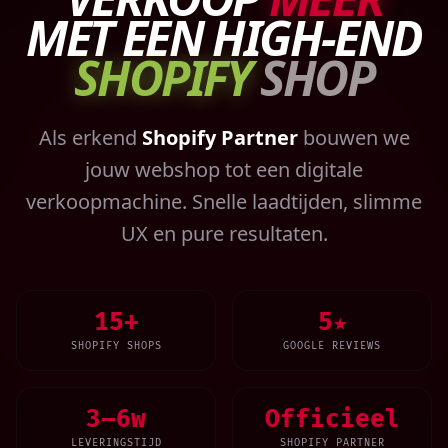
MET EEN HIGH-END
SHOPIFY
SHOP
Als erkend
Shopify Partner
bouwen we
jouw webshop tot een digitale
verkoopmachine. Snelle laadtijden, slimme
UX en pure resultaten.
15+
5★
SHOPIFY SHOPS
GOOGLE REVIEWS
3–6w
Officieel
LEVERINGSTIJD
SHOPIFY PARTNER