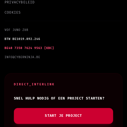
PRIVACYBELEID
COOKIES
VOF JUNO Z&B
BTW BE1019.892.246
BE40 7350 7624 9563 [KBC]
INFO@CYBERNINJA.BE
DIRECT_INTERLINK
SNEL HULP NODIG OF EEN PROJECT STARTEN?
START JE PROJECT