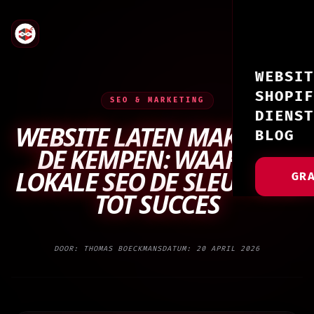
WEBSIT
SHOPIF
SEO & MARKETING
DIENST
WEBSITE LATEN MAKEN IN
BLOG
DE KEMPEN: WAAROM
LOKALE SEO DE SLEUTEL IS
GR
TOT SUCCES
DOOR: THOMAS BOECKMANS
DATUM: 20 APRIL 2026